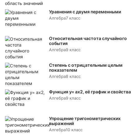
Уравнения с двумя переменными
Алгебра
7 класс
Относительная частота случайного
события
Алгебра
9 класс
Степень с отрицательным целым
показателем
Алгебра
8 класс
Функция y= аx2, её график и свойства
Алгебра
9 класс
Упрощение тригонометрических
выражений
Алгебра
10 класс