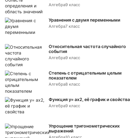
Алгебра
9 класс
Уравнения с двумя переменными
Алгебра
7 класс
Относительная частота случайного
события
Алгебра
9 класс
Степень с отрицательным целым
показателем
Алгебра
8 класс
Функция y= аx2, её график и свойства
Алгебра
9 класс
Упрощение тригонометрических
выражений
Алгебра
10 класс