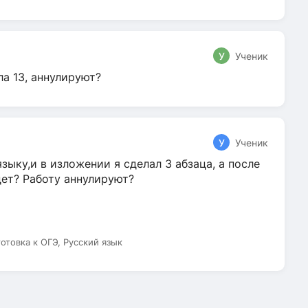
У
Ученик
ла 13, аннулируют?
У
Ученик
зыку,и в изложении я сделал 3 абзаца, а после
дет? Работу аннулируют?
готовка к ОГЭ, Русский язык