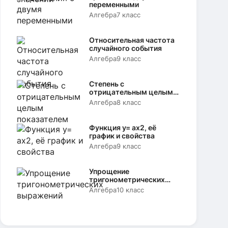
переменными
Алгебра
7 класс
Относительная частота
случайного события
Алгебра
9 класс
Степень с
отрицательным целым
показателем
Алгебра
8 класс
Функция y= аx2, её
график и свойства
Алгебра
9 класс
Упрощение
тригонометрических
выражений
Алгебра
10 класс