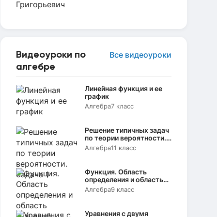
Видеоуроки по
Все видеоуроки
алгебре
Линейная функция и ее
график
Алгебра
7 класс
Решение типичных задач
по теории вероятности.
Задача 1
Алгебра
11 класс
Функция. Область
определения и область
значений
Алгебра
9 класс
Уравнения с двумя