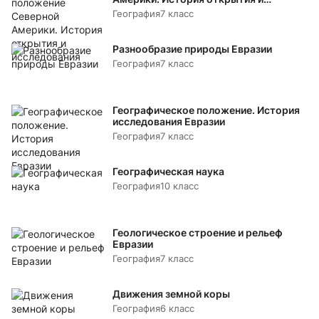
исследования
География
7 класс
Разнообразие природы Евразии
География
7 класс
Географическое положение. История
исследования Евразии
География
7 класс
Географическая наука
География
10 класс
Геологическое строение и рельеф
Евразии
География
7 класс
Движения земной коры
География
6 класс