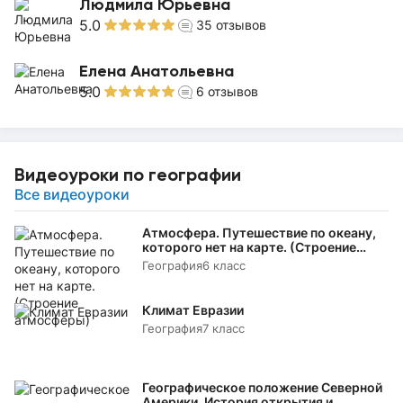
Людмила Юрьевна
5.0
35
отзывов
Елена Анатольевна
5.0
6
отзывов
Видеоуроки по географии
Все видеоуроки
Атмосфера. Путешествие по океану,
которого нет на карте. (Строение
атмосферы)
География
6 класс
Климат Евразии
География
7 класс
Географическое положение Северной
Америки. История открытия и