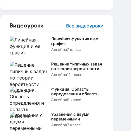
Видеоуроки
Все видеоуроки
Линейная функция и ее
график
Алгебра
7 класс
Решение типичных задач
по теории вероятности.
Задача 1
Алгебра
11 класс
Функция. Область
определения и область
значений
Алгебра
9 класс
Уравнения с двумя
переменными
Алгебра
7 класс