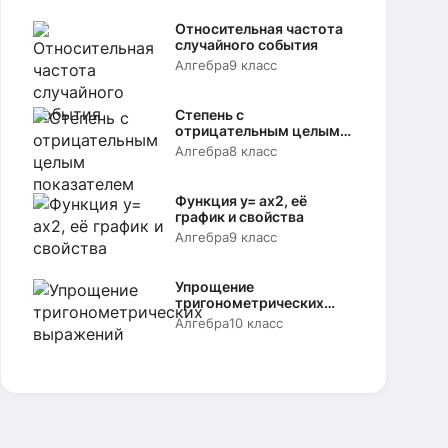
Относительная частота
случайного события
Алгебра
9 класс
Степень с
отрицательным целым
показателем
Алгебра
8 класс
Функция y= аx2, её
график и свойства
Алгебра
9 класс
Упрощение
тригонометрических
выражений
Алгебра
10 класс