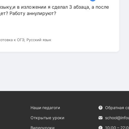
зыку,и в изложении я сделал 3 абзаца, а после
дет? Работу аннулируют?
готовка к ОГЭ, Русский язык
Наши педагоги
Обратная с
Открытые уроки
school@info
Видеоуроки
10:00 – 22: