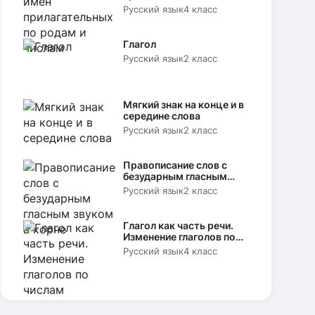
родам и числам
Русский язык
4 класс
Глагол
Русский язык
2 класс
Мягкий знак на конце и в
середине слова
Русский язык
2 класс
Правописание слов с
безударным гласным
звуком в корне
Русский язык
2 класс
Глагол как часть речи.
Изменение глаголов по
числам
Русский язык
4 класс