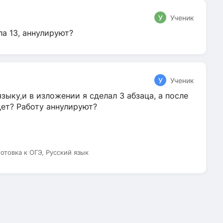
У
Ученик
ла 13, аннулируют?
У
Ученик
зыку,и в изложении я сделал 3 абзаца, а после
дет? Работу аннулируют?
готовка к ОГЭ, Русский язык