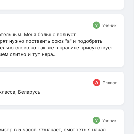
У
Ученик
гательным. Меня больше волнует
ят нужно поставить союз "а" и подобрать
ельно слово,но так же в правиле присутствует
м слитно и тут нера...
Э
Эллиот
класса, Беларусь
У
Ученик
зор в 5 часов. Означает, смотреть я начал