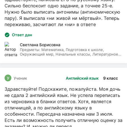
Сильно беспокоит одно задание, а точнее 25-е.
Нужно было выписать антонимы (антиномическую
пару). Я выписала «ни живой ни мёртвый». Теперь
переживаю, засчитают ли «ни» в ответе
Ответ дан
Светлана Борисовна
Предметы:
Математика, Подготовка к школе,
Окружающий мир, Начальные классы, Литературное
чтение, Русский язык
У
Ученик
Английский язык
9 класс
Здравствуйте! Подскажите, пожалуйста. Моя дочь
не сдала 2 английский язык. Не успела переписать
из черновика в бланки ответов. Хотя, является
отличницей, а по английскому языку в
особенности. Пересдача назначена нам 3 июля.
Есть ли возможность получить отличную оценку за
экзамен? И, можно ли пересд...