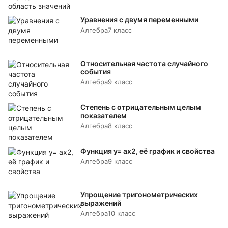
Уравнения с двумя переменными
Алгебра
7 класс
Относительная частота случайного
события
Алгебра
9 класс
Степень с отрицательным целым
показателем
Алгебра
8 класс
Функция y= аx2, её график и свойства
Алгебра
9 класс
Упрощение тригонометрических
выражений
Алгебра
10 класс