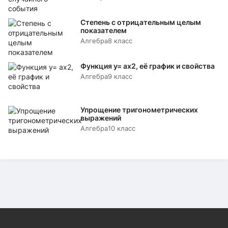
Степень с отрицательным целым
показателем
Алгебра
8 класс
Функция y= аx2, её график и свойства
Алгебра
9 класс
Упрощение тригонометрических
выражений
Алгебра
10 класс