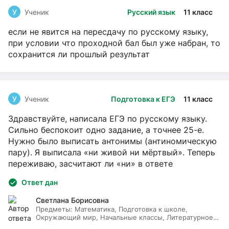
У
Ученик
Русский язык
11 класс
если не явится на пересдачу по русскому языку,
при условии что проходной бал был уже набран, то
сохранится ли прошлый результат
У
Ученик
Подготовка к ЕГЭ
11 класс
Здравствуйте, написала ЕГЭ по русскому языку.
Сильно беспокоит одно задание, а точнее 25-е.
Нужно было выписать антонимы (антиномическую
пару). Я выписала «ни живой ни мёртвый». Теперь
переживаю, засчитают ли «ни» в ответе
Ответ дан
Светлана Борисовна
Предметы:
Математика, Подготовка к школе,
Окружающий мир, Начальные классы, Литературное
чтение, Русский язык