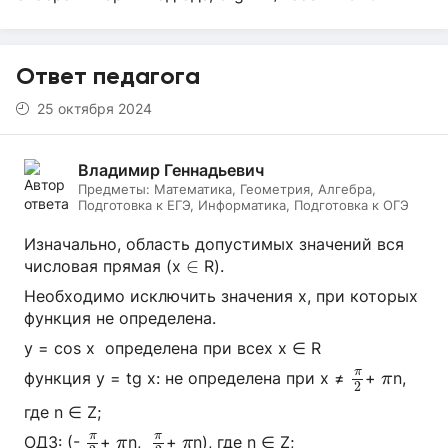
Ответ педагога
25 октября 2024
Владимир Геннадьевич
Предметы:
Математика, Геометрия, Алгебра,
Подготовка к ЕГЭ, Информатика, Подготовка к ОГЭ
Изначально, область допустимых значений вся
∈
∈
числовая прямая (x
R).
Необходимо исключить значения х, при которых
функция не определена.
y = cos x определена при всех x ∈ R
π
2
π
π
функция y = tg x: не определена при x ≠
+
n,
π
2
где n ∈ Z;
π
2
π
2
π
π
π
π
ОДЗ: (-
+
n,
+
n), где n ∈ Z;
π
π