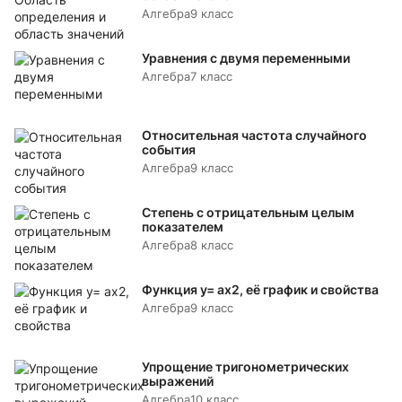
Алгебра
9 класс
Уравнения с двумя переменными
Алгебра
7 класс
Относительная частота случайного
события
Алгебра
9 класс
Степень с отрицательным целым
показателем
Алгебра
8 класс
Функция y= аx2, её график и свойства
Алгебра
9 класс
Упрощение тригонометрических
выражений
Алгебра
10 класс