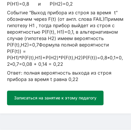
Р(H1)=0,8 и Р(H2)=0,2
Событие "Выход прибора из строя за время t"
обозначим через F(t) (от англ. слова FAIL)Примем
гипотезу Н1 , тогда прибор выйдет из строя с
вероятностью Р(F(t), H1)=0,1, в альтернативном
случае (гипотеза H2) имеем вероятность
Р(F(t),H2)=0,7Формула полной вероятности
Р(F(t)) =
Р(H1)*Р(F(t),H1)+Р(H2)*Р(F(t),H2)Р(F(t))=0,8*0,1+0,
2*0,7=0,08 + 0,14 = 0,22
Ответ: полная вероятность выхода из строя
прибора за время t равна 0,22
Записаться на занятие к этому педагогу