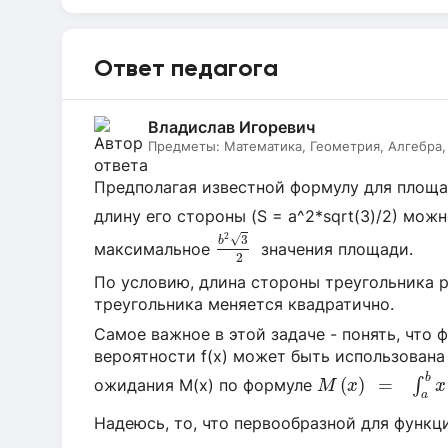
Ответ педагога
Владислав Игоревич
Предметы:
Математика, Геометрия, Алгебра, 
Предполагая известной формулу для площа
длину его стороны (S = a^2*sqrt(3)/2) мо
b
2
3
2
2
√
3
b
максимальное
значения площади.
2
По условию, длина стороны треугольника 
треугольника меняется квадратично.
Самое важное в этой задаче - понять, что
вероятности f(x) может быть использован
M
(
x
)
=
∫
a
b
x
⋅
f
(
b
(
)
=
ожидания M(x) по формуле
∫
M
x
x
a
Надеюсь, то, что первообразной для функци