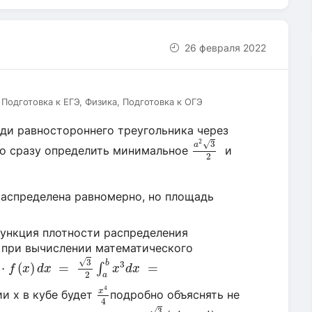
26 февраля 2022
Подготовка к ЕГЭ, Физика, Подготовка к ОГЭ
ди равностороннего треугольника через
a
2
3
2
2
√
3
a
жно сразу определить минимальное
и
2
распределена равномерно, но площадь
 функция плотности распределения
а при вычислении математического
x
)
d
x
=
3
2
∫
a
b
x
3
d
x
=
√
3
b
3
⋅
(
)
=
=
∫
f
x
d
x
x
d
x
2
a
x
4
4
4
x
и x в кубе будет
подробно объяснять не
4
3
8
(
b
4
−
a
4
)
√
3