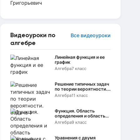
Видеоуроки по
Все видеоуроки
алгебре
Линейная функция и ее
график
Алгебра
7 класс
Решение типичных задач
по теории вероятности.
Задача 1
Алгебра
11 класс
Функция. Область
определения и область
значений
Алгебра
9 класс
Уравнения с двумя