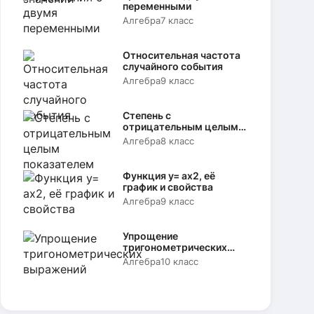
переменными
Алгебра
7 класс
Относительная частота
случайного события
Алгебра
9 класс
Степень с
отрицательным целым
показателем
Алгебра
8 класс
Функция y= аx2, её
график и свойства
Алгебра
9 класс
Упрощение
тригонометрических
выражений
Алгебра
10 класс