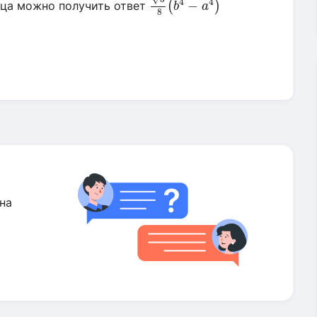
4
4
−
ица можно получить ответ
(
)
b
a
8
на