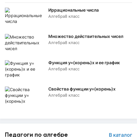
Иррациональные числа
Алгебра
8 класс
Множество действительных чисел
Алгебра
8 класс
Функция у=(корень)х и ее график
Алгебра
8 класс
Свойства функции у=(корень)х
Алгебра
8 класс
Педагоги по алгебре
В каталог