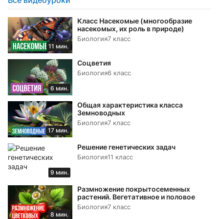
Все видеоуроки
Класс Насекомые (многообразие
насекомых, их роль в природе)
Биология
7 класс
11 мин.
Соцветия
Биология
6 класс
6 мин.
Общая характеристика класса
Земноводных
Биология
7 класс
17 мин.
Решение генетических задач
Биология
11 класс
9 мин.
Размножение покрытосеменных
растений. Вегетативное и половое
Биология
7 класс
8 мин.