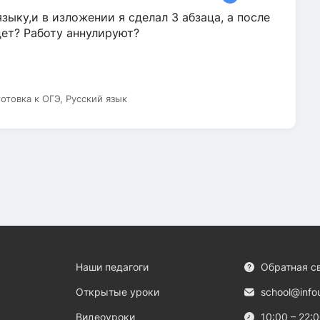
зыку,и в изложении я сделал 3 абзаца, а после
дет? Работу аннулируют?
готовка к ОГЭ, Русский язык
Наши педагоги
Обратная с
Открытые уроки
school@info
Видеоуроки
10:00 – 22: