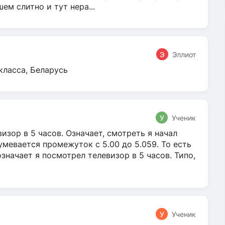
м слитно и тут нера...
Э
Эллиот
класса, Беларусь
У
Ученик
зор в 5 часов. Означает, смотреть я начал
умевается промежуток с 5.00 до 5.059. То есть
 означает я посмотрел телевизор в 5 часов. Типо,
У
Ученик