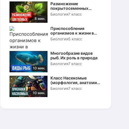
Размножение
покрытосеменных
растений. Вегетативное и
Биология
7 класс
половое
8 мин.
Приспособления
организмов к жизни в
природе
Биология
5 класс
Многообразие видов
рыб. Их роль в природе
Биология
7 класс
10 мин.
Класс Насекомые
(морфология, анатомия
и физиология)
Биология
7 класс
10 мин.