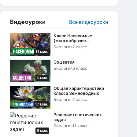
Видеоуроки
Все видеоуроки
Класс Насекомые
(многообразие
насекомых, их роль в
Биология
7 класс
природе)
11 мин.
Соцветия
Биология
6 класс
6 мин.
Общая характеристика
класса Земноводных
Биология
7 класс
17 мин.
Решение генетических
задач
Биология
11 класс
9 мин.