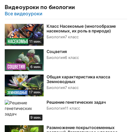
Видеоуроки по биологии
Все видеоуроки
Класс Насекомые (многообразие
насекомых, их роль в природе)
Биология
7 класс
11 мин.
Соцветия
Биология
6 класс
6 мин.
Общая характеристика класса
Земноводных
Биология
7 класс
17 мин.
Решение генетических задач
Биология
11 класс
9 мин.
Размножение покрытосеменных