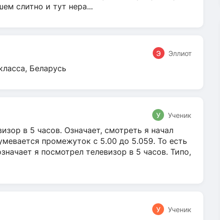
м слитно и тут нера...
Э
Эллиот
класса, Беларусь
У
Ученик
зор в 5 часов. Означает, смотреть я начал
умевается промежуток с 5.00 до 5.059. То есть
 означает я посмотрел телевизор в 5 часов. Типо,
У
Ученик