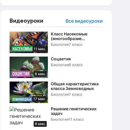
Видеоуроки
Все видеоуроки
Класс Насекомые
(многообразие
насекомых, их роль в
Биология
7 класс
природе)
11 мин.
Соцветия
Биология
6 класс
6 мин.
Общая характеристика
класса Земноводных
Биология
7 класс
17 мин.
Решение генетических
задач
Биология
11 класс
9 мин.