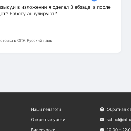
зыку,и в изложении я сделал 3 абзаца, а после
дет? Работу аннулируют?
готовка к ОГЭ, Русский язык
Наши педагоги
Обратная с
Открытые уроки
school@info
Видеоуроки
10:00 – 22: