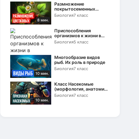
Размножение
покрытосеменных
растений. Вегетативное и
Биология
7 класс
половое
8 мин.
Приспособления
организмов к жизни в
природе
Биология
5 класс
Многообразие видов
рыб. Их роль в природе
Биология
7 класс
10 мин.
Класс Насекомые
(морфология, анатомия
и физиология)
Биология
7 класс
10 мин.