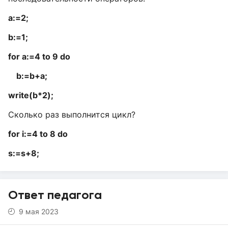
a:=2;
b:=1;
for a:=4 to 9 do
b:=b+a;
write(b*2);
Сколько раз выполнится цикл?
for i:=4 to 8 do
s:=s+8;
Ответ педагога
9 мая 2023