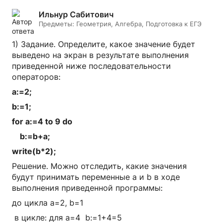
Ильнур Сабитович
Предметы:
Геометрия, Алгебра, Подготовка к ЕГЭ
1) Задание. Определите, какое значение будет
выведено на экран в результате выполнения
приведенной ниже последовательности
операторов:
a:=2;
b:=1;
for a:=4 to 9 do
b:=b+a;
write(b*2);
Решение. Можно отследить, какие значения
будут принимать переменные a и b в ходе
выполнения приведенной программы:
до цикла a=2, b=1
в цикле: для а=4 b:=1+4=5