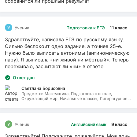
сохранится ли прошлый результат
У
Ученик
Подготовка к ЕГЭ
11 класс
Здравствуйте, написала ЕГЭ по русскому языку.
Сильно беспокоит одно задание, а точнее 25-е.
Нужно было выписать антонимы (антиномическую
пару). Я выписала «ни живой ни мёртвый». Теперь
переживаю, засчитают ли «ни» в ответе
Ответ дан
Светлана Борисовна
Предметы:
Математика, Подготовка к школе,
Окружающий мир, Начальные классы, Литературное
чтение, Русский язык
У
Ученик
Английский язык
9 класс
Здравствуйте! Подскажите, пожалуйста. Моя дочь