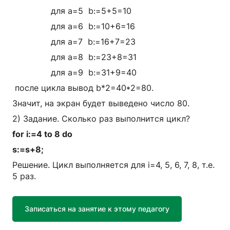
для а=5 b:=5+5=10
для а=6 b:=10+6=16
для а=7 b:=16+7=23
для а=8 b:=23+8=31
для а=9 b:=31+9=40
после цикла вывод b*2=40*2=80.
Значит, на экран будет выведено число 80.
2) Задание. Сколько раз выполнится цикл?
for i:=4 to 8 do
s:=s+8;
Решение. Цикл выполняется для i=4, 5, 6, 7, 8, т.е.
5 раз.
Записаться на занятие к этому педагогу