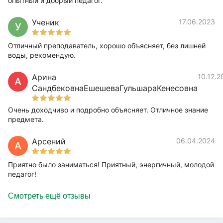
опытный и добрый педагог.
Ученик
17.06.2023
У
Отличный преподаватель, хорошо объясняет, без лишней
воды, рекомендую.
Арина
10.12.2
А
СандбековнаЕшешеваГульшараКенесовна
Очень доходчиво и подробно объясняет. Отличное знание
предмета.
Арсений
06.04.2024
А
Приятно было заниматься! Приятный, энергичный, молодой
педагог!
Смотреть ещё отзывы