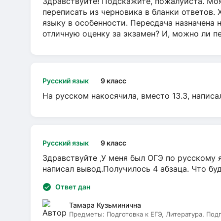
Здравствуйте! Подскажите, пожалуйста. Моя
переписать из черновика в бланки ответов. 
языку в особенности. Пересдача назначена 
отличную оценку за экзамен? И, можно ли пе
Русский язык
9 класс
На русском накосячила, вместо 13.3, написа
Русский язык
9 класс
Здравствуйте ,У меня был ОГЭ по русскому я
написал вывод.Получилось 4 абзаца. Что бу
Ответ дан
Тамара Кузьминична
Предметы:
Подготовка к ЕГЭ, Литература, Под