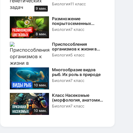
Биология
11 класс
9 мин.
Размножение
покрытосеменных
растений. Вегетативное и
Биология
7 класс
половое
8 мин.
Приспособления
организмов к жизни в
природе
Биология
5 класс
Многообразие видов
рыб. Их роль в природе
Биология
7 класс
10 мин.
Класс Насекомые
(морфология, анатомия
и физиология)
Биология
7 класс
10 мин.