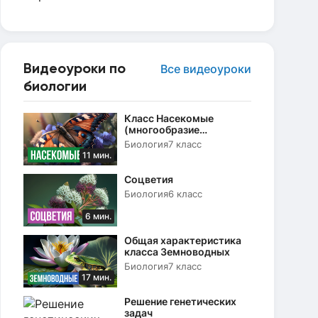
Видеоуроки по
Все видеоуроки
биологии
Класс Насекомые
(многообразие
насекомых, их роль в
Биология
7 класс
природе)
11 мин.
Соцветия
Биология
6 класс
6 мин.
Общая характеристика
класса Земноводных
Биология
7 класс
17 мин.
Решение генетических
задач