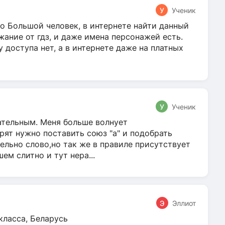
У
Ученик
о Большой человек, в интернете найти данный
жание от гдз, и даже имена персонажей есть.
у доступа нет, а в интернете даже на платных
У
Ученик
гательным. Меня больше волнует
ят нужно поставить союз "а" и подобрать
ельно слово,но так же в правиле присутствует
м слитно и тут нера...
Э
Эллиот
класса, Беларусь