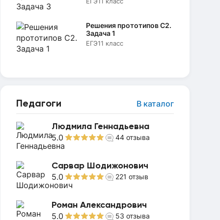
ЕГЭ
11 класс
Решения прототипов C2.
Задача 1
ЕГЭ
11 класс
Педагоги
В каталог
Людмила Геннадьевна
5.0
44
отзыва
Сарвар Шодижонович
5.0
221
отзыв
Роман Александрович
5.0
53
отзыва