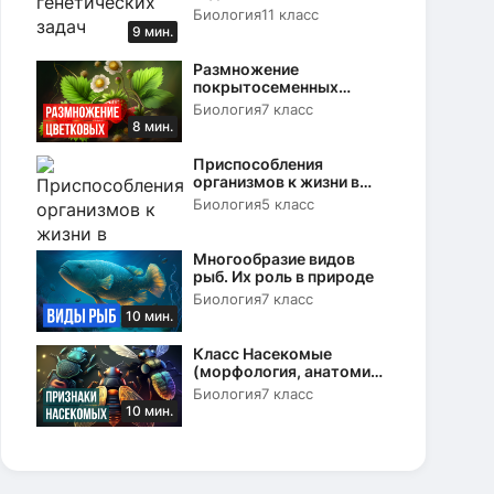
Биология
11 класс
9 мин.
Размножение
покрытосеменных
растений. Вегетативное и
Биология
7 класс
половое
8 мин.
Приспособления
организмов к жизни в
природе
Биология
5 класс
Многообразие видов
рыб. Их роль в природе
Биология
7 класс
10 мин.
Класс Насекомые
(морфология, анатомия
и физиология)
Биология
7 класс
10 мин.