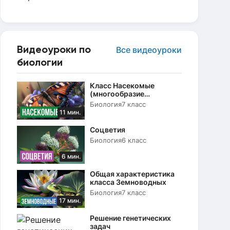
Видеоуроки по
Все видеоуроки
биологии
Класс Насекомые
(многообразие
насекомых, их роль в
Биология
7 класс
природе)
11 мин.
Соцветия
Биология
6 класс
6 мин.
Общая характеристика
класса Земноводных
Биология
7 класс
17 мин.
Решение генетических
задач