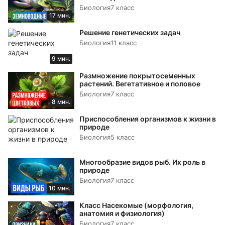
Биология
7 класс
17 мин.
Решение генетических задач
Биология
11 класс
9 мин.
Размножение покрытосеменных
растений. Вегетативное и половое
Биология
7 класс
8 мин.
Приспособления организмов к жизни в
природе
Биология
5 класс
Многообразие видов рыб. Их роль в
природе
Биология
7 класс
10 мин.
Класс Насекомые (морфология,
анатомия и физиология)
Биология
7 класс