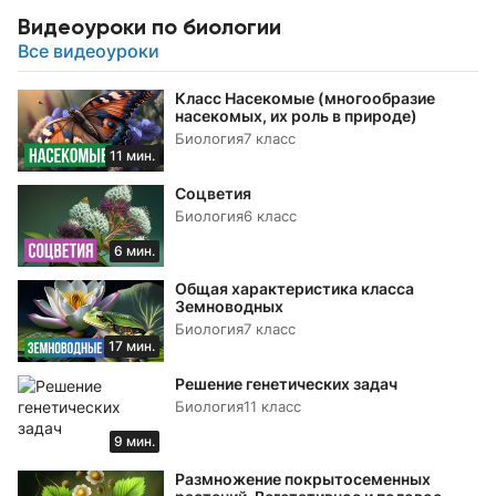
Видеоуроки по биологии
Все видеоуроки
Класс Насекомые (многообразие
насекомых, их роль в природе)
Биология
7 класс
11 мин.
Соцветия
Биология
6 класс
6 мин.
Общая характеристика класса
Земноводных
Биология
7 класс
17 мин.
Решение генетических задач
Биология
11 класс
9 мин.
Размножение покрытосеменных