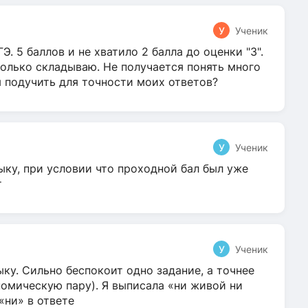
У
Ученик
Э. 5 баллов и не хватило 2 балла до оценки "3".
олько складываю. Не получается понять много
я подучить для точности моих ответов?
У
Ученик
ыку, при условии что проходной бал был уже
т
У
Ученик
ку. Сильно беспокоит одно задание, а точнее
омическую пару). Я выписала «ни живой ни
 «ни» в ответе