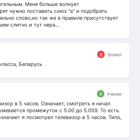
гательным. Меня больше волнует
ят нужно поставить союз "а" и подобрать
ельно слово,но так же в правиле присутствует
м слитно и тут нера...
Э
Эллиот
класса, Беларусь
У
Ученик
зор в 5 часов. Означает, смотреть я начал
умевается промежуток с 5.00 до 5.059. То есть
 означает я посмотрел телевизор в 5 часов. Типо,