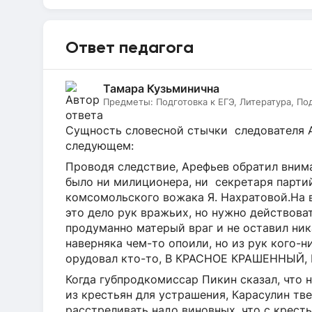
Ответ педагога
Тамара Кузьминична
Предметы:
Подготовка к ЕГЭ, Литература, По
Сущность словесной стычки следователя 
следующем:
Проводя следствие, Арефьев обратил внима
было ни милиционера, ни секретаря партий
комсомольского вожака Я. Нахратовой.На в
это дело рук вражьих, но нужно действоват
продуманно матерый враг и не оставил ни
наверняка чем-то опоили, но из рук кого-ни
орудовал кто-то, В КРАСНОЕ КРАШЕННЫЙ,
Когда губпродкомиссар Пикин сказал, что 
из крестьян для устрашения, Карасулин тве
расстреливать надо виновных, что с кресть