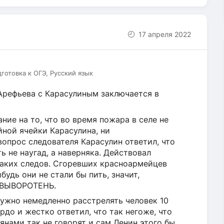
17 апреля 2022
дготовка к ОГЭ, Русский язык
Арефьева с Карасулиным заключается в
ние на то, что во время пожара в селе не
ной ячейки Карасулина, ни
опрос следователя Карасулин ответил, что
ь не наугад, а наверняка. Действовал
каких следов. Сгоревших красноармейцев
будь они не стали бы пить, значит,
 ВЫВОРОТЕНЬ.
нужно немедленно расстрелять человек 10
рдо и жестко ответил, что так негоже, что
янами так не говорят и сам Ленин этого бы