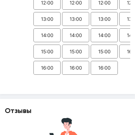
12:00
12:00
12:00
12:
13:00
13:00
13:00
13:
14:00
14:00
14:00
14:
15:00
15:00
15:00
16:
16:00
16:00
16:00
Отзывы