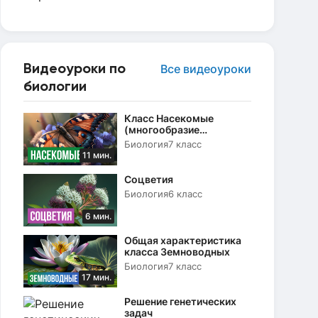
Видеоуроки по
Все видеоуроки
биологии
Класс Насекомые
(многообразие
насекомых, их роль в
Биология
7 класс
природе)
11 мин.
Соцветия
Биология
6 класс
6 мин.
Общая характеристика
класса Земноводных
Биология
7 класс
17 мин.
Решение генетических
задач