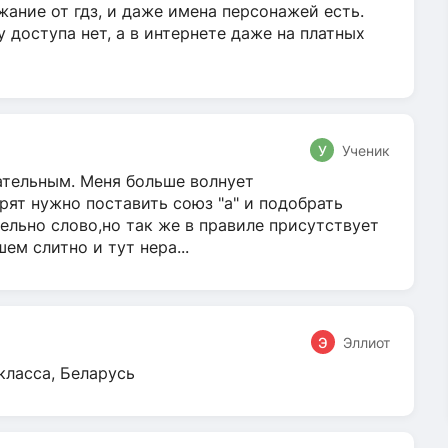
жание от гдз, и даже имена персонажей есть.
у доступа нет, а в интернете даже на платных
У
Ученик
гательным. Меня больше волнует
ят нужно поставить союз "а" и подобрать
ельно слово,но так же в правиле присутствует
м слитно и тут нера...
Э
Эллиот
класса, Беларусь