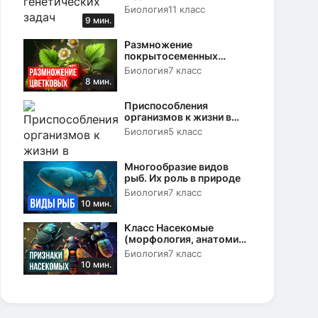
Биология
11 класс
9 мин.
Размножение
покрытосеменных
растений. Вегетативное и
Биология
7 класс
половое
8 мин.
Приспособления
организмов к жизни в
природе
Биология
5 класс
Многообразие видов
рыб. Их роль в природе
Биология
7 класс
10 мин.
Класс Насекомые
(морфология, анатомия
и физиология)
Биология
7 класс
10 мин.