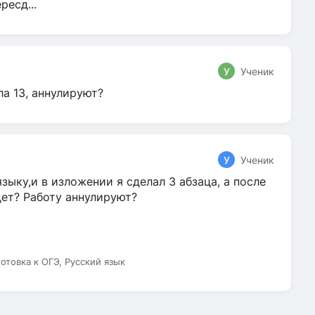
ресд...
У
Ученик
ла 13, аннулируют?
У
Ученик
зыку,и в изложении я сделал 3 абзаца, а после
дет? Работу аннулируют?
готовка к ОГЭ, Русский язык