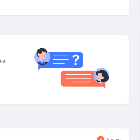
на
У
Ученик