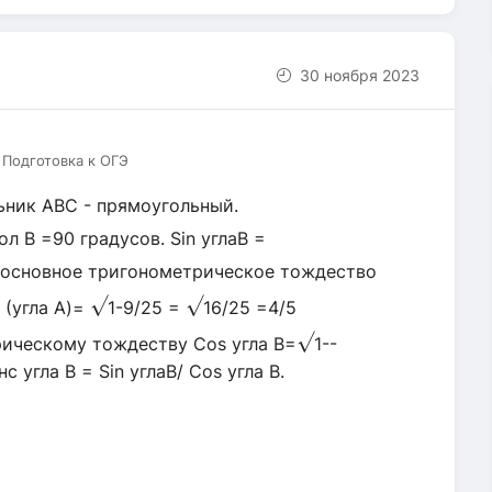
30 ноября 2023
 Подготовка к ОГЭ
льник АВС - прямоугольный.
ол В =90 градусов. Sin углаВ =
ем основное тригонометрическое тождество
√
√
2 (угла А)=
1-9/25 =
16/25 =4/5
√
трическому тождеству Cos угла В=
1--
с угла В = Sin углаВ/ Сos угла В.