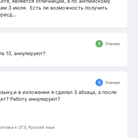
Хотя, является отличницей, а по английскому
нам 3 июля. Есть ли возможность получить
ресд...
У
Ученик
ла 13, аннулируют?
У
Ученик
зыку,и в изложении я сделал 3 абзаца, а после
дет? Работу аннулируют?
готовка к ОГЭ, Русский язык