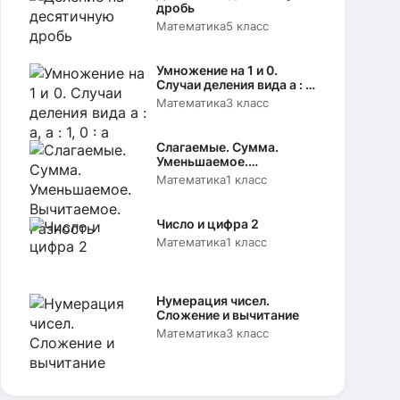
дробь
Математика
5 класс
Умножение на 1 и 0.
Случаи деления вида а : а,
а : 1, 0 : а
Математика
3 класс
Слагаемые. Сумма.
Уменьшаемое.
Вычитаемое. Разность
Математика
1 класс
Число и цифра 2
Математика
1 класс
Нумерация чисел.
Сложение и вычитание
Математика
3 класс