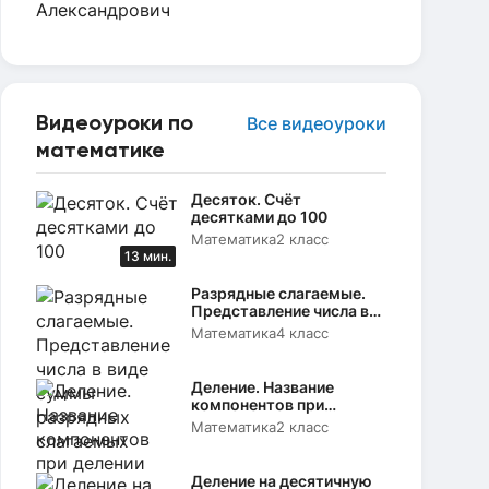
Видеоуроки по
Все видеоуроки
математике
Десяток. Счёт
десятками до 100
Математика
2 класс
13 мин.
Разрядные слагаемые.
Представление числа в
виде суммы разрядных
Математика
4 класс
слагаемых
Деление. Название
компонентов при
делении
Математика
2 класс
Деление на десятичную