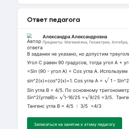
Ответ педагога
Александра Александровна
Предметы:
Математика, Геометрия, Алгебра,
В задании не указано, но допустим треуго
Угол С равен 90 градусов, тогда угол А + уг
=Sin (90 - угол А) = Cos угла А. Использу
√
sin^2(x)+cos^2(x)=1. Cos угла А =
1 - Sin^
Sin угла В = 4/5. По основному тригономе
√
√
Sin^2(углаВ)=
1-16/25 =
9/25 =3/5. Танген
Тангенс угла В = 4/5 : 3/5 =4/3
Записаться на занятие к этому педагогу