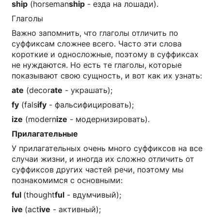
ship
(horseman
ship
- езда на лошади).
Глаголы
Важно запомнить, что глаголы отличить по
суффиксам сложнее всего. Часто эти слова
короткие и односложные, поэтому в суффиксах
не нуждаются. Но есть те глаголы, которые
показывают свою сущность, и вот как их узнать:
ate
(decor
ate
- украшать);
fy
(fals
ify
- фальсифицировать);
ize
(modern
ize
- модернизировать).
Прилагательные
У прилагательных очень много суффиксов на все
случаи жизни, и иногда их сложно отличить от
суффиксов других частей речи, поэтому мы
познакомимся с основными:
ful
(thought
ful
- вдумчивый);
ive
(act
ive
- активный);