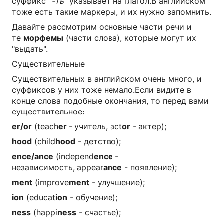
суффикс
"-ть"
указывает на глагол.В английском
тоже есть такие маркеры, и их нужно запомнить.
Давайте рассмотрим основные части речи и
те
морфемы
(части слова), которые могут их
"выдать".
Существительные
Существительных в английском очень много, и
суффиксов у них тоже немало.Если видите в
конце слова подобные окончания, то перед вами
существительное:
er/or
(teach
er
-
учитель, act
or
-
актер);
hood
(child
hood
- детство);
ence/ance
(independ
ence
-
независимость,
appear
ance
- появление);
ment
(improve
ment
- улучшение);
ion
(educat
ion
- обучение);
ness
(happi
ness
- счастье);