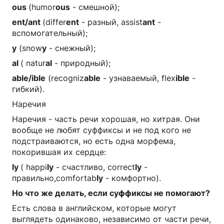
ous
(humor
ous
- смешной);
ent/ant
(differ
ent
- разный, assist
ant
-
вспомогательный);
y
(snow
y
- снежный);
al
( natur
al
- природный);
able/ible
(recogniz
able
- узнаваемый, flex
ible
-
гибкий).
Наречия
Наречия - часть речи хорошая, но хитрая. Они
вообще не любят суффиксы и не под кого не
подстраиваются, но есть одна морфема,
покорившая их сердце:
ly
( happi
ly
- счастливо, correct
ly
-
правильно,comfortab
ly
- комфортно).
Но что же делать, если суффиксы не помогают?
Есть слова в английском, которые могут
выглядеть одинаково, независимо от части речи,