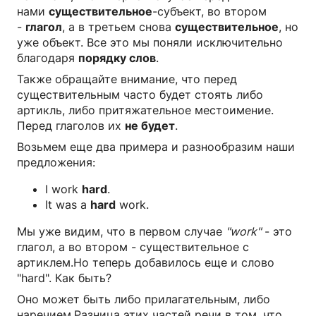
нами
существительное
-субъект, во втором
-
глагол
, а в третьем снова
существительное
, но
уже объект. Все это мы поняли исключительно
благодаря
порядку слов
.
Также обращайте внимание, что перед
существительным часто будет стоять либо
артикль, либо притяжательное местоимение.
Перед глаголов их
не будет
.
Возьмем еще два примера и разнообразим наши
предложения:
I work
hard
.
It was a
hard
work.
Мы уже видим, что в первом случае
"work"
- это
глагол, а во втором - существительное с
артиклем.Но теперь добавилось еще и слово
"hard". Как быть?
Оно может быть либо прилагательным, либо
наречием.Разница этих частей речи в том, что