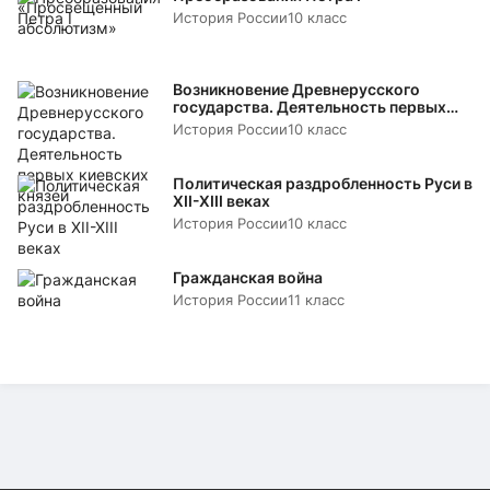
История России
10 класс
Возникновение Древнерусского
государства. Деятельность первых
киевских князей
История России
10 класс
Политическая раздробленность Руси в
XII-XIII веках
История России
10 класс
Гражданская война
История России
11 класс