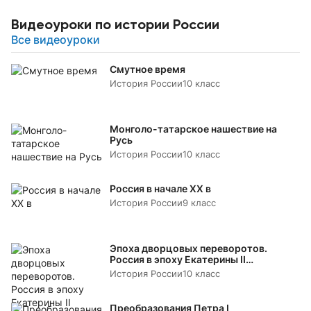
Видеоуроки по истории России
Все видеоуроки
Смутное время
История России
10 класс
Монголо-татарское нашествие на
Русь
История России
10 класс
Россия в начале XX в
История России
9 класс
Эпоха дворцовых переворотов.
Россия в эпоху Екатерины II
«Просвещенный абсолютизм»
История России
10 класс
Преобразования Петра I