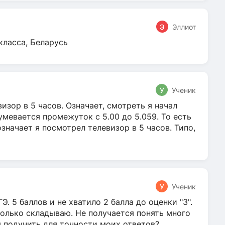
Э
Эллиот
класса, Беларусь
У
Ученик
зор в 5 часов. Означает, смотреть я начал
умевается промежуток с 5.00 до 5.059. То есть
 означает я посмотрел телевизор в 5 часов. Типо,
У
Ученик
Э. 5 баллов и не хватило 2 балла до оценки "3".
олько складываю. Не получается понять много
я подучить для точности моих ответов?