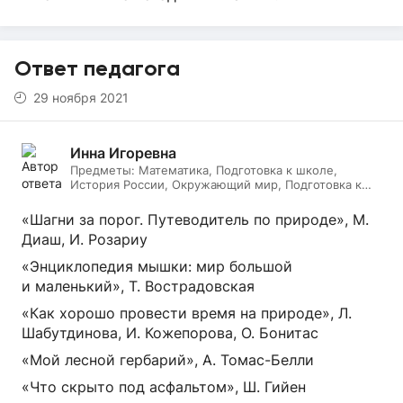
Ответ педагога
29 ноября 2021
Инна Игоревна
Предметы:
Математика, Подготовка к школе,
История России, Окружающий мир, Подготовка к
ЕГЭ, Обществознание, Логопедия, Дефектология,
Всеобщая история, Литература, ИЗО, МХК,
«Шагни за порог. Путеводитель по природе», М.
Литературное чтение, Подготовка к ОГЭ, Русский
Диаш, И. Розариу
язык
«Энциклопедия мышки: мир большой
и маленький», Т. Вострадовская
«Как хорошо провести время на природе», Л.
Шабутдинова, И. Кожепорова, О. Бонитас
«Мой лесной гербарий», А. Томас-Белли
«Что скрыто под асфальтом», Ш. Гийен