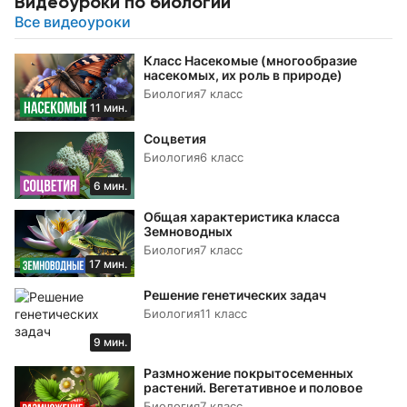
Видеоуроки по биологии
Все видеоуроки
Класс Насекомые (многообразие
насекомых, их роль в природе)
Биология
7 класс
11 мин.
Соцветия
Биология
6 класс
6 мин.
Общая характеристика класса
Земноводных
Биология
7 класс
17 мин.
Решение генетических задач
Биология
11 класс
9 мин.
Размножение покрытосеменных
растений. Вегетативное и половое
Биология
7 класс