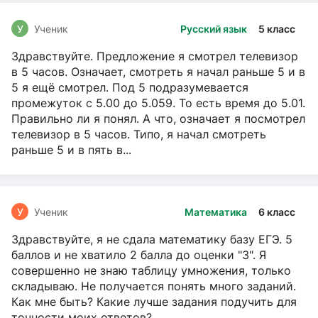
У
Ученик
Русский язык
5 класс
Здравствуйте. Предложение я смотрел телевизор
в 5 часов. Означает, смотреть я начал раньше 5 и в
5 я ещё смотрел. Под 5 подразумевается
промежуток с 5.00 до 5.059. То есть время до 5.01.
Правильно ли я понял. А что, означает я посмотрел
телевизор в 5 часов. Типо, я начал смотреть
раньше 5 и в пять в...
У
Ученик
Математика
6 класс
Здравствуйте, я не сдала математику базу ЕГЭ. 5
баллов и не хватило 2 балла до оценки "3". Я
совершенно не знаю таблицу умножения, только
складываю. Не получается понять много заданий.
Как мне быть? Какие лучше задания подучить для
точности моих ответов?