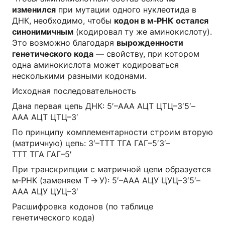
изменился
при мутации одного нуклеотида в
ДНК, необходимо, чтобы
кодон в м‑РНК остался
синонимичным
(кодировал ту же аминокислоту).
Это возможно благодаря
вырожденности
генетического кода
— свойству, при котором
одна аминокислота может кодироваться
несколькими разными кодонами.
Исходная последовательность
Дана первая цепь ДНК: 5′–ААА АЦТ ЦТЦ–3′5′–
ААА АЦТ ЦТЦ–3′
По принципу комплементарности строим вторую
(матричную) цепь: 3′–ТТТ ТГА ГАГ–5′3′–
ТТТ ТГА ГАГ–5′
При транскрипции с матричной цепи образуется
м‑РНК (заменяем Т → У): 5′–ААА АЦУ ЦУЦ–3′5′–
ААА АЦУ ЦУЦ–3′
Расшифровка кодонов (по таблице
генетического кода)