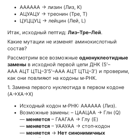
АААААА → лизин (Лиз, K)
АЦУАЦУ → треонин (Тре, T)
ЦУЦЦУЦ → лейцин (Лей, L)
Итак, исходный пептид:
Лиз–Тре–Лей
.
Какие мутации не изменят аминокислотный
состав?
Рассмотрим все возможные
однонуклеотидные
замены
в исходной первой цепи ДНК (5′–
ААА АЦТ ЦТЦ–3′5′–ААА АЦТ ЦТЦ–3′) и проверим,
как они повлияют на кодоны м‑РНК.
1. Замена первого нуклеотида в первом кодоне
(А→XА→X)
Исходный кодон м‑РНК: АААААА (Лиз).
Возможные замены: – ЦААЦАА → Глн (Q)
—
меняется
– ГААГАА → Глу (E)
—
меняется
– УААУАА → стоп‑кодон
—
меняется
→
Нет синонимичных