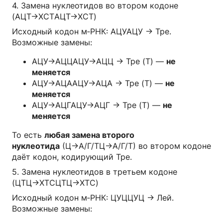
4. Замена нуклеотидов во втором кодоне
(АЦТ→XCTАЦТ→XCT)
Исходный кодон м‑РНК: АЦУАЦУ → Тре.
Возможные замены:
АЦУ→АЦЦАЦУ→АЦЦ → Тре (T) —
не
меняется
АЦУ→АЦААЦУ→АЦА → Тре (T) —
не
меняется
АЦУ→АЦГАЦУ→АЦГ → Тре (T) —
не
меняется
То есть
любая замена второго
нуклеотида
(Ц→А/Г/ТЦ→А/Г/Т) во втором кодоне
даёт кодон, кодирующий Тре.
5. Замена нуклеотидов в третьем кодоне
(ЦТЦ→XTCЦТЦ→XTC)
Исходный кодон м‑РНК: ЦУЦЦУЦ → Лей.
Возможные замены: