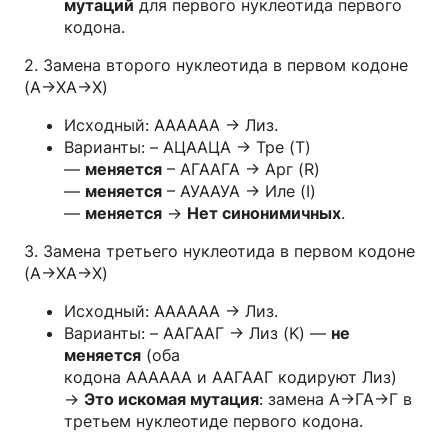
мутаций
для первого нуклеотида первого
кодона.
2. Замена второго нуклеотида в первом кодоне
(А→XА→X)
Исходный: АААААА → Лиз.
Варианты: – АЦААЦА → Тре (T)
—
меняется
– АГААГА → Арг (R)
—
меняется
– АУААУА → Иле (I)
—
меняется
→
Нет синонимичных
.
3. Замена третьего нуклеотида в первом кодоне
(А→XА→X)
Исходный: АААААА → Лиз.
Варианты: – ААГААГ → Лиз (K) —
не
меняется
(оба
кодона АААААА и ААГААГ кодируют Лиз)
→
Это искомая мутация
: замена А→ГА→Г в
третьем нуклеотиде первого кодона.