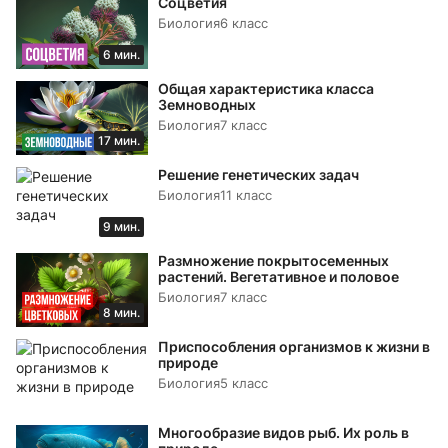
Соцветия
Биология
6 класс
6 мин.
Общая характеристика класса
Земноводных
Биология
7 класс
17 мин.
Решение генетических задач
Биология
11 класс
9 мин.
Размножение покрытосеменных
растений. Вегетативное и половое
Биология
7 класс
8 мин.
Приспособления организмов к жизни в
природе
Биология
5 класс
Многообразие видов рыб. Их роль в