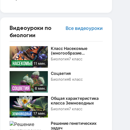
Видеоуроки по
Все видеоуроки
биологии
Класс Насекомые
(многообразие
насекомых, их роль в
Биология
7 класс
природе)
11 мин.
Соцветия
Биология
6 класс
6 мин.
Общая характеристика
класса Земноводных
Биология
7 класс
17 мин.
Решение генетических
задач