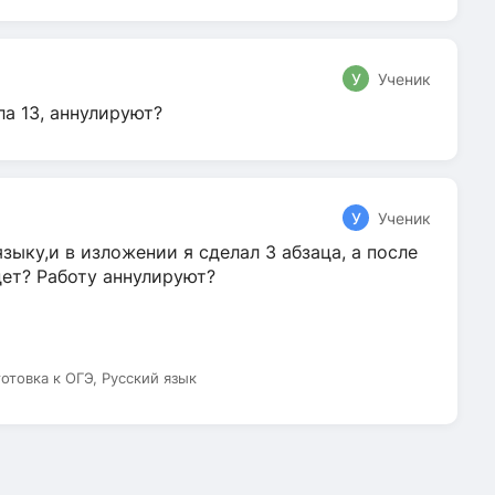
У
Ученик
ла 13, аннулируют?
У
Ученик
зыку,и в изложении я сделал 3 абзаца, а после
дет? Работу аннулируют?
готовка к ОГЭ, Русский язык