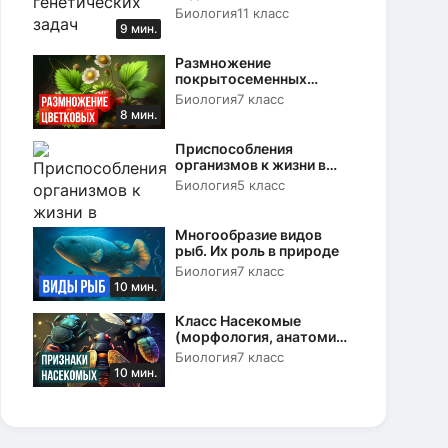
Биология
11 класс
9 мин.
Размножение
покрытосеменных
растений. Вегетативное и
Биология
7 класс
половое
8 мин.
Приспособления
организмов к жизни в
природе
Биология
5 класс
Многообразие видов
рыб. Их роль в природе
Биология
7 класс
10 мин.
Класс Насекомые
(морфология, анатомия
и физиология)
Биология
7 класс
10 мин.