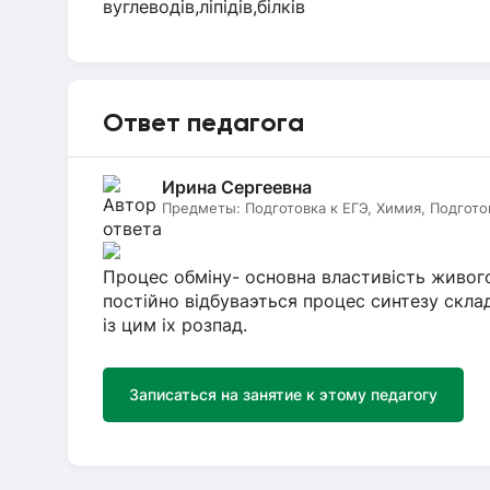
вуглеводів,ліпідів,білків
Ответ педагога
Ирина Сергеевна
Предметы:
Подготовка к ЕГЭ, Химия, Подгото
Процес обмiну- основна властивiсть живого
постiйно вiдбуваэться процес синтезу скл
iз цим iх розпад.
Записаться на занятие к этому педагогу