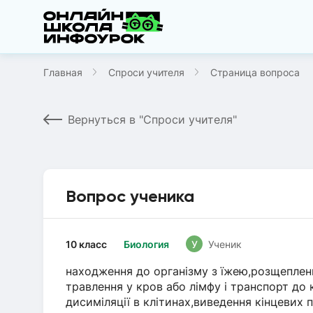
Главная
Спроси учителя
Страница вопроса
Вернуться в "Спроси учителя"
Вопрос ученика
10 класс
Биология
У
Ученик
находження до організму з їжею,розщеплен
травлення у кров або лімфу і транспорт до 
дисиміляції в клітинах,виведення кінцевих 