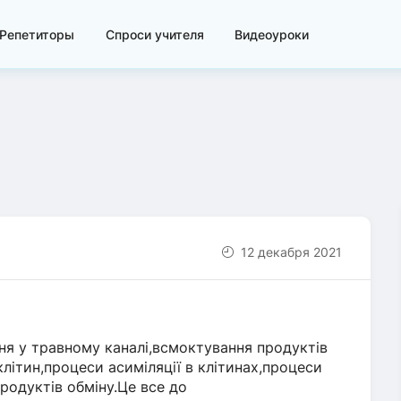
Репетиторы
Спроси учителя
Видеоуроки
12 декабря 2021
ня у травному каналі,всмоктування продуктів
клітин,процеси асиміляції в клітинах,процеси
продуктів обміну.Це все до