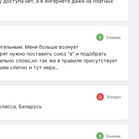
у доступа нет, а в интернете даже на платных
У
Ученик
гательным. Меня больше волнует
ят нужно поставить союз "а" и подобрать
ельно слово,но так же в правиле присутствует
м слитно и тут нера...
Э
Эллиот
класса, Беларусь
У
Ученик