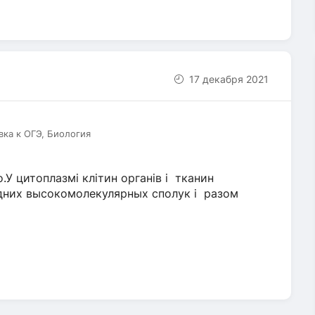
17 декабря 2021
вка к ОГЭ, Биология
.У цитоплазмi клiтин органiв i тканин
адних высокомолекулярных сполук i разом