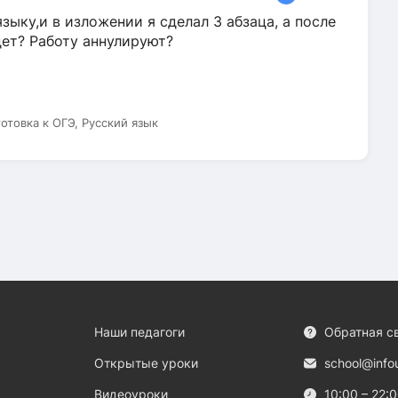
зыку,и в изложении я сделал 3 абзаца, а после
дет? Работу аннулируют?
готовка к ОГЭ, Русский язык
Наши педагоги
Обратная с
Открытые уроки
school@info
Видеоуроки
10:00 – 22: