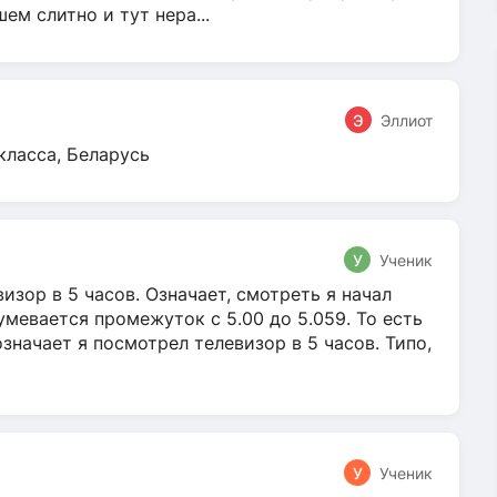
м слитно и тут нера...
Э
Эллиот
класса, Беларусь
У
Ученик
зор в 5 часов. Означает, смотреть я начал
умевается промежуток с 5.00 до 5.059. То есть
 означает я посмотрел телевизор в 5 часов. Типо,
У
Ученик