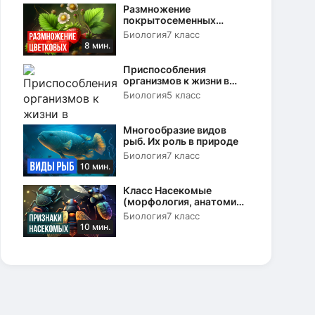
Размножение
покрытосеменных
растений. Вегетативное и
Биология
7 класс
половое
8 мин.
Приспособления
организмов к жизни в
природе
Биология
5 класс
Многообразие видов
рыб. Их роль в природе
Биология
7 класс
10 мин.
Класс Насекомые
(морфология, анатомия
и физиология)
Биология
7 класс
10 мин.