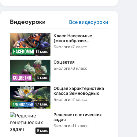
Видеоуроки
Все видеоуроки
Класс Насекомые
(многообразие
насекомых, их роль в
Биология
7 класс
природе)
11 мин.
Соцветия
Биология
6 класс
6 мин.
Общая характеристика
класса Земноводных
Биология
7 класс
17 мин.
Решение генетических
задач
Биология
11 класс
9 мин.