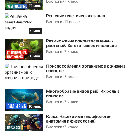
Биология
7 класс
17 мин.
Решение генетических задач
Биология
11 класс
9 мин.
Размножение покрытосеменных
растений. Вегетативное и половое
Биология
7 класс
8 мин.
Приспособления организмов к жизни в
природе
Биология
5 класс
Многообразие видов рыб. Их роль в
природе
Биология
7 класс
10 мин.
Класс Насекомые (морфология,
анатомия и физиология)
Биология
7 класс