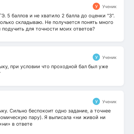
У
Ученик
Э. 5 баллов и не хватило 2 балла до оценки "3".
олько складываю. Не получается понять много
я подучить для точности моих ответов?
У
Ученик
ыку, при условии что проходной бал был уже
т
У
Ученик
ку. Сильно беспокоит одно задание, а точнее
омическую пару). Я выписала «ни живой ни
 «ни» в ответе