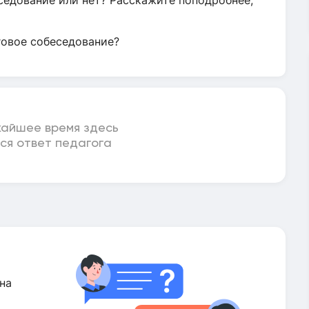
седование или нет? Расскажите поподробнее,
говое собеседование?
жайшее время здесь
ся ответ педагога
на