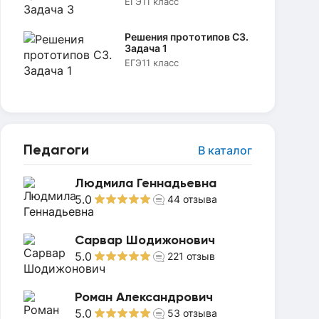
ЕГЭ
11 класс
Решения прототипов C3.
Задача 1
ЕГЭ
11 класс
Педагоги
В каталог
Людмила Геннадьевна
5.0
44
отзыва
Сарвар Шодижонович
5.0
221
отзыв
Роман Александрович
5.0
53
отзыва