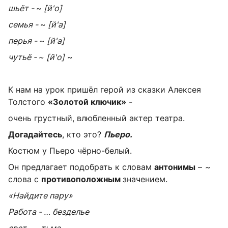
шьёт -
~
[й'о]
семья -
~
[й'а]
перья -
~
[й'а]
чутьё -
~
[й'о]
~
К нам на урок пришёл герой из сказки Алексея
Толстого
«Золотой ключик»
-
очень грустный, влюбленный актер театра.
Догадайтесь
,
кто это?
Пьеро.
Костюм у Пьеро чёрно-белый.
Он предлагает подобрать к словам
антонимы
–
~
слова с
противоположным
значением.
«Найдите пару»
Работа - …
безделье
свет -…
тьма