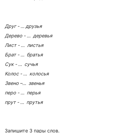
Друг - … друзья
Дерево - … деревья
Лист - … листья
Брат - … братья
Сук - … сучья
Колос - … колосья
Звено –… звенья
перо - … перья
прут - … прутья
Запишите 3 пары слов.