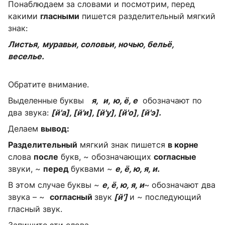
Понаблюдаем за словами и посмотрим, перед
какими
гласными
пишется разделительный мягкий
знак:
Листья,
муравьи, соловьи, ночью, бельё,
веселье.
Обратите внимание.
Выделенные буквы
я,
и,
ю, ё, е
обозначают по
два звука:
[й'а], [й'и], [й'у], [й'о], [й'э].
Делаем
вывод:
Разделительный
мягкий знак пишется
в корне
слова
после
букв, ~ обозначающих
согласные
звуки, ~
перед
буквами ~
е, ё, ю, я, и.
В этом случае буквы ~
е, ё, ю, я, и
~
обозначают два
звука – ~
согласный
звук
[й']
и ~ последующий
гласный звук.
Запишите эти слова.