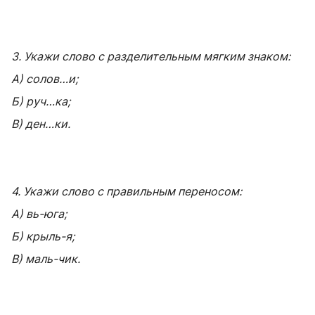
3. Укажи слово с разделительным мягким знаком:
А) солов…и;
Б) руч…ка;
В) ден…ки.
4. Укажи слово с правильным переносом:
А) вь-юга;
Б) крыль-я;
В) маль-чик.