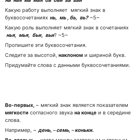
Какую работу выполняет мягкий знак в
буквосочетаниях
нь, мь , бь, вь?
~5~
Какую роль выполняет мягкий знак в сочетаниях
нья, мья, бьи, вьи
?
~5~
Пропишите эти буквосочетания.
Следите за высотой,
наклоном
и шириной букв.
Придумайте слова с данными буквосочетаниями.
Во-первых,
~ мягкий знак является показателем
мягкости
согласного звука
на конце
и в середине
слова.
Например,
~
день,
~
семь,
~
коньки.
Во-вторых,
~ когда между согласным и гласным