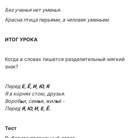
Без ученья нет уменья.
Красна птица перьями, а человек уменьем.
ИТОГ УРОКА
Когда в словах пишется разделительный мягкий
знак?
Перед
Е, Ё, И, Ю, Я
Я в корнях стою, друзья.
Вороб
ь
и, сем
ь
я, жил
ь
ё -
Перед
Я, Ю, И, Е, Ё.
Тест
Выберите правильный ответ.