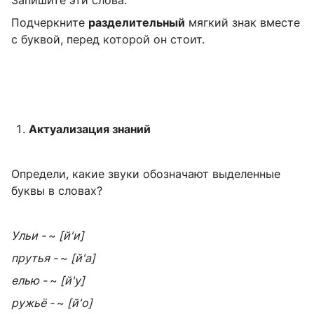
Подчеркните
разделительный
мягкий знак вместе
с буквой, перед которой он стоит.
Актуализация знаний
Определи, какие звуки обозначают выделенные
буквы в словах?
Ульи -
~
[й'и]
прутья -
~
[й'а]
елью -
~
[й'у]
ружьё -
~
[й'о]