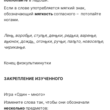
Если в слове употребляется мягкий знак,
обозначающий
мягкость
согласного –
потопайте
ногами.
Лен
ь
,
вороб
ь
и, стул
ь
я, ден
ь
ки, ред
ь
ка, варен
ь
е,
в
ь
юнок, дожд
ь,
огон
ь
ки, руч
ь
и, пал
ь
то, новосел
ь
е,
чирикан
ь
е.
Конец физкультминутки
ЗАКРЕПЛЕНИЕ ИЗУЧЕННОГО
Игра «Один – много»
Измените слова так, чтобы они обозначали
несколько
предметов: