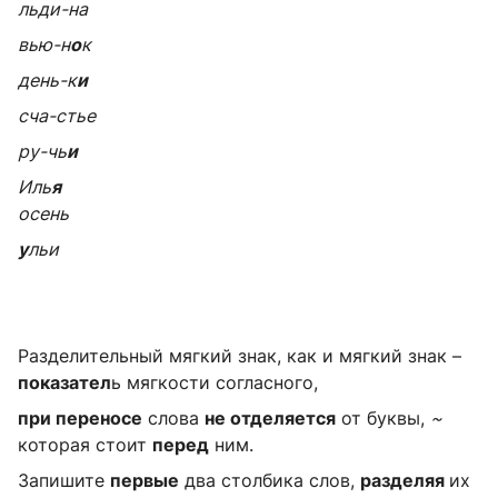
льди-на
вью-н
о
к
день-к
и
сча-стье
ру-чь
и
Иль
я
осень
у
льи
Разделительный мягкий знак, как и мягкий знак –
показател
ь мягкости согласного,
при переносе
слова
не отделяется
от буквы,
~
которая стоит
перед
ним.
Запишите
первые
два столбика слов,
разделяя
их