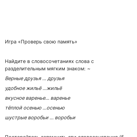
Игра «Проверь свою память»
Найдите в словосочетаниях слова с
разделительным мягким знаком:
~
Верные друзья … друзья
удобное жильё …жильё
вкусное варенье… варенье
тёплой осенью …осенью
шустрые воробьи … воробьи
Постарайтесь запомнить эти словосочетания
(5