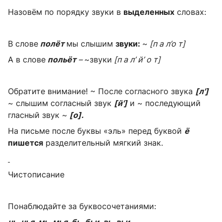
Назовём по порядку звуки в
выделенных
словах:
В слове
полёт
мы слышим
звуки:
~
[п а л’о т]
А в слове
польёт
–
~звуки
[п а л’ й’ о т]
Обратите внимание!
~ После согласного звука
[л']
~ слышим согласный звук
[й']
и ~ последующий
гласный звук ~
[о].
На письме после буквы «эль» перед буквой
ё
пишется
разделительный мягкий знак.
Чистописание
Понаблюдайте за буквосочетаниями:
нь нья мь мья бь бьи вь вьи