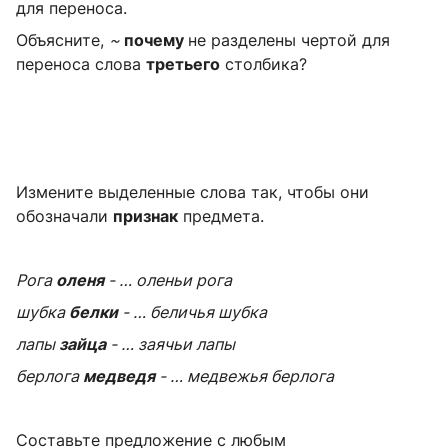
для переноса.
Объясните,
~
почему
не разделены чертой для
переноса слова
третьего
столбика?
Измените выделенные слова так, чтобы они
обозначали
признак
предмета.
Рога
оленя
- … оленьи рога
шубка
белки
- … беличья шубка
лапы
зайца
- … заячьи лапы
берлога
медведя
- … медвежья берлога
Составьте предложение с любым