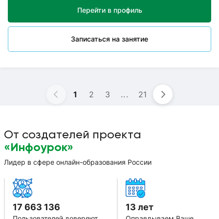
различные методики в зависимости от возраста, цели и
Перейти в профиль
уровня успеваваемости.Общий стаж работы 23 года (6 лет
из них — работала в детском саду). Я всегда в окружении
детей и поэтому "на одной волне" с ними, быстро нахожу
Записаться на занятие
общий язык.Буду рада быть полезной. Записывайтесь на
мои уроки!
1
2
3
...
21
От создателей проекта
«Инфоурок»
Лидер в сфере онлайн-образования России
17 663 136
13 лет
Пользователей доверяют
Оправдываем Ваше