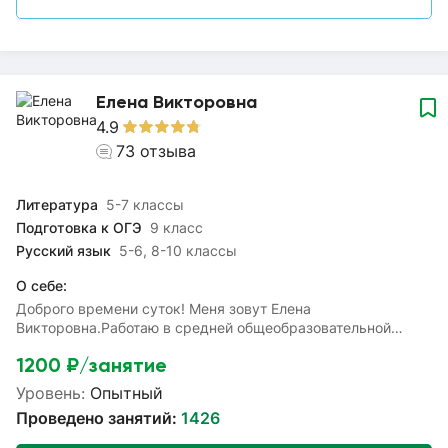
Елена Викторовна
4.9
73
отзыва
Литература
5-7 классы
Подготовка к ОГЭ
9 класс
Русский язык
5-6, 8-10 классы
О себе:
Доброго времени суток! Меня зовут Елена
Викторовна.Работаю в средней общеобразовательной
школе. Веду классное руководство в 9 классе. Мой опыт
1200
₽/занятие
учителем русского языка и литературы составляет 15
лет.Окажу помощь в выполнении домашних заданий,
Уровень:
Опытный
помогу устранить пробелы в знаниях по предмету,
Проведено занятий:
1426
улучшить оценки в школе. Подготовлю к ОГЭ и
ВПР.Объясняю материал доступно и понятно. Применяю