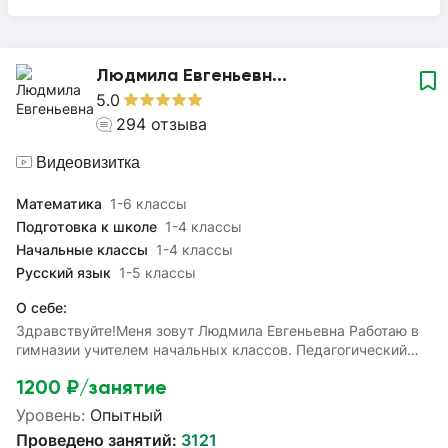
Людмила Евгеньевн...
5.0
294
отзыва
Видеовизитка
Математика
1-6 классы
Подготовка к школе
1-4 классы
Начальные классы
1-4 классы
Русский язык
1-5 классы
О себе:
Здравствуйте!Меня зовут Людмила Евгеньевна Работаю в
гимназии учителем начальных классов. Педагогический
стаж - 36 лет. Имею высшую квалификационную
1200
₽/занятие
категорию.С удовольствием помогу вашим детям освоить
материал начальной школы подготовиться к олимпиадам,
Уровень:
Опытный
контрольным работам, к школе, восполнить пробелы в
Проведено занятий:
3121
знаниях и разобрать непонятные темы.Чтобы сдать ВПР по