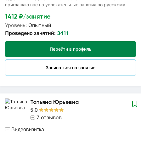
приглашаю вас на увлекательные занятия по русскому
языку, которые вам помогут: - успешно подготовиться к
1412
₽/занятие
ВПР; - устранить пробелы в изученных темах; - повысить
успеваемость по русскому языку. На наших занятиях вы
Уровень:
Опытный
сможете усвоить фонетический, морфемный,
Проведено занятий:
3411
словообразовательный, морфологический и
синтаксические анализы; правила орфографии и орфоэпии,
особенности всех частей речи, пунктуации и синтаксиса.
Перейти в профиль
Записаться на занятие
Татьяна Юрьевна
5.0
7
отзывов
Видеовизитка