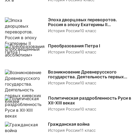
Эпоха дворцовых переворотов.
Россия в эпоху Екатерины II
«Просвещенный абсолютизм»
История России
10 класс
Преобразования Петра I
История России
10 класс
Возникновение Древнерусского
государства. Деятельность первых
киевских князей
История России
10 класс
Политическая раздробленность Руси в
XII-XIII веках
История России
10 класс
Гражданская война
История России
11 класс