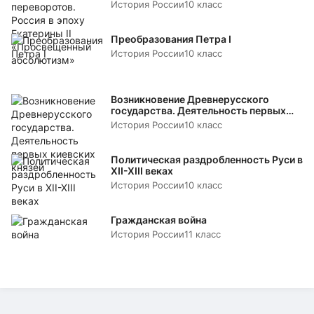
«Просвещенный абсолютизм»
История России
10 класс
Преобразования Петра I
История России
10 класс
Возникновение Древнерусского
государства. Деятельность первых
киевских князей
История России
10 класс
Политическая раздробленность Руси в
XII-XIII веках
История России
10 класс
Гражданская война
История России
11 класс