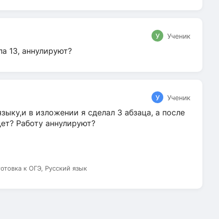
У
Ученик
ла 13, аннулируют?
У
Ученик
зыку,и в изложении я сделал 3 абзаца, а после
дет? Работу аннулируют?
готовка к ОГЭ, Русский язык