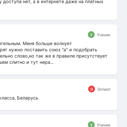
у доступа нет, а в интернете даже на платных
У
Ученик
гательным. Меня больше волнует
ят нужно поставить союз "а" и подобрать
ельно слово,но так же в правиле присутствует
м слитно и тут нера...
Э
Эллиот
класса, Беларусь
У
Ученик