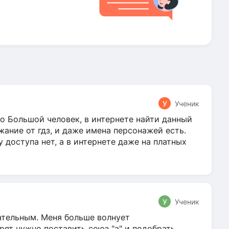
У
Ученик
о Большой человек, в интернете найти данный
жание от гдз, и даже имена персонажей есть.
у доступа нет, а в интернете даже на платных
У
Ученик
гательным. Меня больше волнует
ят нужно поставить союз "а" и подобрать