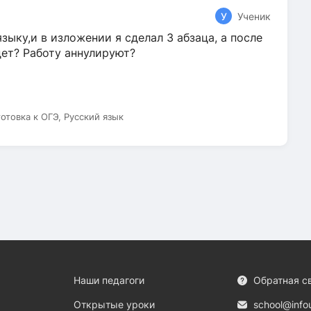
У
Ученик
зыку,и в изложении я сделал 3 абзаца, а после
дет? Работу аннулируют?
готовка к ОГЭ, Русский язык
Наши педагоги
Обратная с
Открытые уроки
school@info