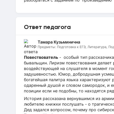
разобраться с заданием по произведению
Ответ педагога
Тамара Кузьминична
Предметы:
Подготовка к ЕГЭ, Литература, По
Повествователь
- особый тип рассказчика
бывальщин. Лиризм повествования делает 
воздействующей на слушателя в момент г
задушевностью. Юмор, добродушная усмеш
богатейшая палитра языка характеризуют 
одаренный душой и словом самородок, и ег
позиции если не подобны, то находятся ря
История рассказана вернувшимся из армии
любителю книжки послушать - о трагическо
Дед задался вопросом, почему про сибирск