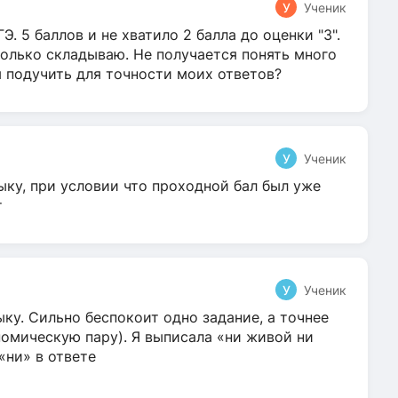
У
Ученик
Э. 5 баллов и не хватило 2 балла до оценки "3".
олько складываю. Не получается понять много
я подучить для точности моих ответов?
У
Ученик
ыку, при условии что проходной бал был уже
т
У
Ученик
ку. Сильно беспокоит одно задание, а точнее
омическую пару). Я выписала «ни живой ни
 «ни» в ответе