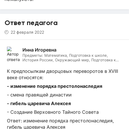
Ответ педагога
22 февраля 2022
Инна Игоревна
Предметы:
Математика, Подготовка к школе,
История России, Окружающий мир, Подготовка к
ЕГЭ, Обществознание, Логопедия, Дефектология,
Всеобщая история, Литература, ИЗО, МХК,
К предпосылкам дворцовых переворотов в XVIII
Литературное чтение, Подготовка к ОГЭ, Русский
веке относятся:
язык
- изменение порядка престолонаследия
- смена правящей династии
- гибель царевича Алексея
- Создание Верховного Тайного Совета
Ответ: изменение порядка престолонаследия,
гибель царевича Алексея