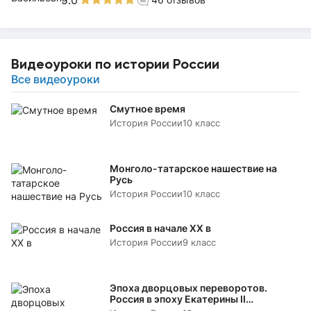
5.0
Видеоуроки по истории России
Все видеоуроки
Смутное время
История России
10 класс
Монголо-татарское нашествие на
Русь
История России
10 класс
Россия в начале XX в
История России
9 класс
Эпоха дворцовых переворотов.
Россия в эпоху Екатерины II
«Просвещенный абсолютизм»