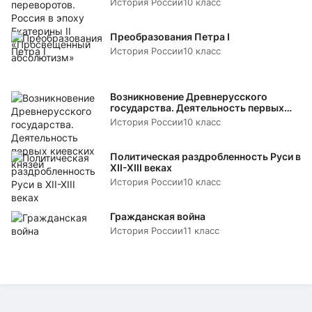
История России
10 класс
Преобразования Петра I
История России
10 класс
Возникновение Древнерусского
государства. Деятельность первых
киевских князей
История России
10 класс
Политическая раздробленность Руси в
XII-XIII веках
История России
10 класс
Гражданская война
История России
11 класс