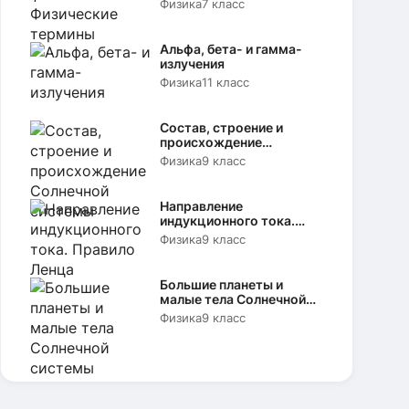
Физика
7 класс
Альфа, бета- и гамма-
излучения
Физика
11 класс
Состав, строение и
происхождение
Солнечной системы
Физика
9 класс
Направление
индукционного тока.
Правило Ленца
Физика
9 класс
Большие планеты и
малые тела Солнечной
системы
Физика
9 класс