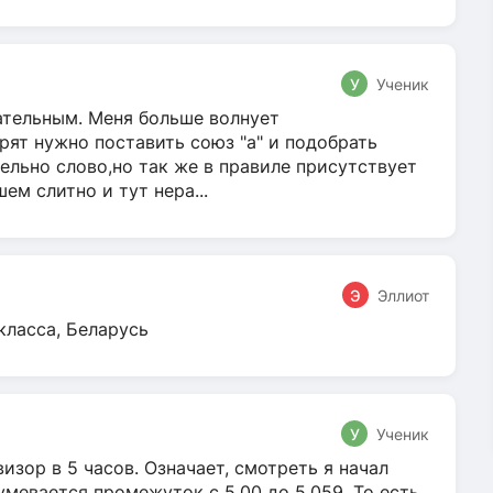
У
Ученик
гательным. Меня больше волнует
ят нужно поставить союз "а" и подобрать
ельно слово,но так же в правиле присутствует
м слитно и тут нера...
Э
Эллиот
класса, Беларусь
У
Ученик
зор в 5 часов. Означает, смотреть я начал
умевается промежуток с 5.00 до 5.059. То есть