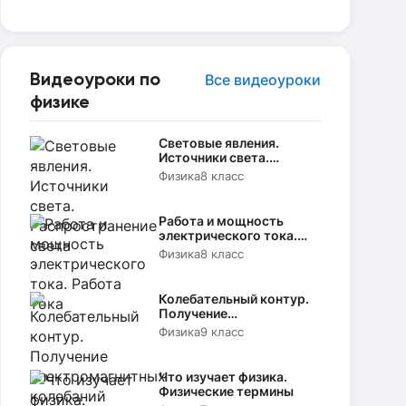
Видеоуроки по
Все видеоуроки
физике
Световые явления.
Источники света.
Распространение света
Физика
8 класс
Работа и мощность
электрического тока.
Работа тока
Физика
8 класс
Колебательный контур.
Получение
электромагнитных
Физика
9 класс
колебаний
Что изучает физика.
Физические термины