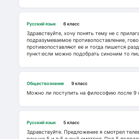
Русский язык
6 класс
Здравствуйте, хочу понять тему не с прила
подразумеваемое противопоставление, говор
противопоставляют ее и тогда пишется разд
пункт:если можно подобрать синоним то пише
Обществознание
9 класс
Можно ли поступить на философию после 9 
Русский язык
5 класс
Здравствуйте. Предложение я смотрел телеви
раньше 5 и в 5 я ещё смотрел. Под 5 подраз