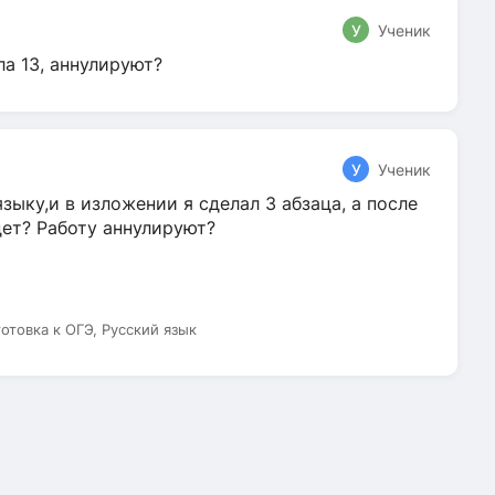
У
Ученик
ла 13, аннулируют?
У
Ученик
зыку,и в изложении я сделал 3 абзаца, а после
дет? Работу аннулируют?
готовка к ОГЭ, Русский язык