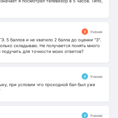
 означает я посмотрел телевизор в 5 часов. Типо,
У
Ученик
Э. 5 баллов и не хватило 2 балла до оценки "3".
олько складываю. Не получается понять много
я подучить для точности моих ответов?
У
Ученик
ыку, при условии что проходной бал был уже
т
У
Ученик