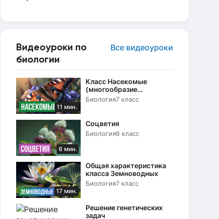
Видеоуроки по
Все видеоуроки
биологии
Класс Насекомые
(многообразие
насекомых, их роль в
Биология
7 класс
природе)
11 мин.
Соцветия
Биология
6 класс
6 мин.
Общая характеристика
класса Земноводных
Биология
7 класс
17 мин.
Решение генетических
задач