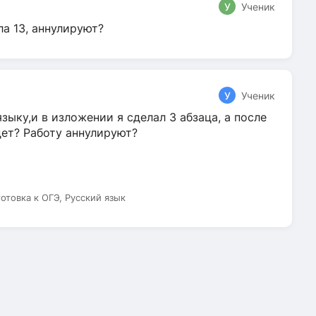
У
Ученик
ла 13, аннулируют?
У
Ученик
зыку,и в изложении я сделал 3 абзаца, а после
дет? Работу аннулируют?
готовка к ОГЭ, Русский язык