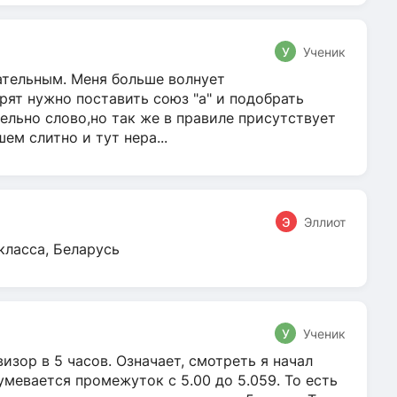
У
Ученик
гательным. Меня больше волнует
ят нужно поставить союз "а" и подобрать
ельно слово,но так же в правиле присутствует
м слитно и тут нера...
Э
Эллиот
класса, Беларусь
У
Ученик
зор в 5 часов. Означает, смотреть я начал
умевается промежуток с 5.00 до 5.059. То есть