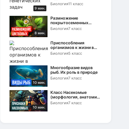
Биология
11 класс
9 мин.
Размножение
покрытосеменных
растений. Вегетативное и
Биология
7 класс
половое
8 мин.
Приспособления
организмов к жизни в
природе
Биология
5 класс
Многообразие видов
рыб. Их роль в природе
Биология
7 класс
10 мин.
Класс Насекомые
(морфология, анатомия
и физиология)
Биология
7 класс
10 мин.